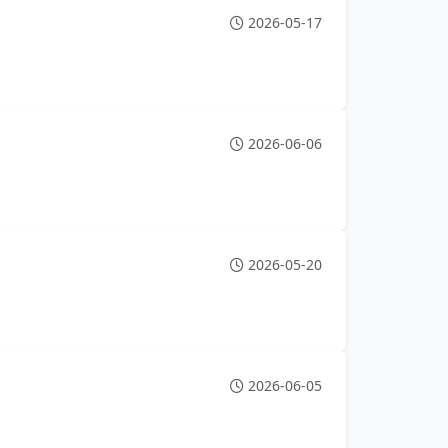
2026-05-17
2026-06-06
2026-05-20
2026-06-05