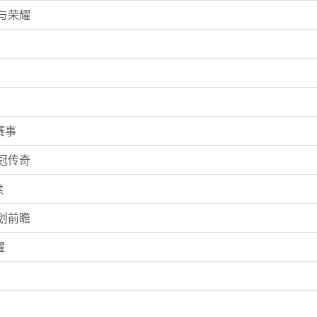
与荣耀
赛事
冠传奇
续
划前瞻
耀