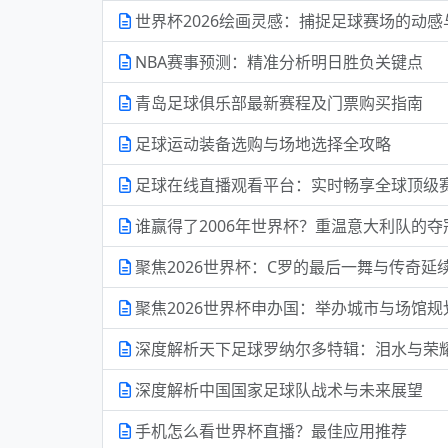
世界杯2026绘画灵感：捕捉足球赛场的动感
NBA赛事预测：精准分析明日胜负关键点
青岛足球俱乐部最新赛程及门票购买指南
足球运动装备选购与场地选择全攻略
足球在线直播观看平台：实时畅享全球顶级
谁赢得了2006年世界杯？重温意大利队的夺
聚焦2026世界杯：C罗的最后一舞与传奇延
聚焦2026世界杯申办国：举办城市与场馆规
深度解析天下足球罗纳尔多特辑：泪水与荣
深度解析中国国家足球队战术与未来展望
手机怎么看世界杯直播？最佳应用推荐