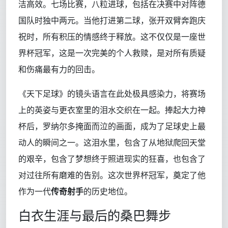
洁高效。七场比赛，八粒进球，包括在决赛中对阵德
国队时独中两元。当他打进第二球，张开双臂奔跑庆
祝时，所有积压的情感终于释放。这不仅仅是一座世
界杯冠军，这是一次完美的个人救赎，是对所有质疑
和伤痛最有力的回击。
《天下足球》的镜头语言在此处极具感染力，将赛场
上的英姿与更衣室里的泪水交织在一起。捧起大力神
杯后，罗纳尔多掩面而泣的画面，成为了足球史上最
动人的瞬间之一。这泪水里，包含了从地狱爬回天堂
的艰辛，包含了梦想终于照进现实的狂喜，也包含了
对过往所有磨难的告别。这次世界杯冠军，奠定了他
作为一代
传奇射手
的历史地位。
白衣生涯与最后的桑巴舞步