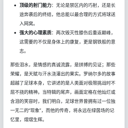
顶级的射门能力
：无论是禁区内的巧射，还是长
途奔袭后的终结，他总能以最合理的方式将球送
入网窝。
强大的心理素质
：两次毁灭性膝伤后重返巅峰，
这需要的不仅是身体上的康复，更是钢铁般的意
志。
那些泪水，是情感的真诚流露，是拼搏的见证；那些
荣耀，是天赋与汗水浇灌出的果实。罗纳尔多的故事
超越了足球本身，它讲述的是人类面对极限挑战时不
屈不挠的精神。当特辑的尾声，画面定格在他灿烂或
含泪的笑容时，我们明白，足球世界曾拥有过一位独
一无二的“现象”，而他的传奇，将永远在绿茵场的记
忆里，熠熠生辉。