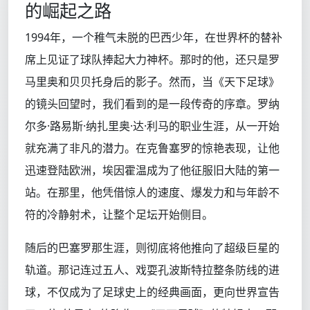
的崛起之路
1994年，一个稚气未脱的巴西少年，在世界杯的替补
席上见证了球队捧起大力神杯。那时的他，还只是罗
马里奥和贝贝托身后的影子。然而，当《天下足球》
的镜头回望时，我们看到的是一段传奇的序章。罗纳
尔多·路易斯·纳扎里奥·达·利马的职业生涯，从一开始
就充满了非凡的潜力。在克鲁塞罗的惊艳表现，让他
迅速登陆欧洲，埃因霍温成为了他征服旧大陆的第一
站。在那里，他凭借惊人的速度、爆发力和与年龄不
符的冷静射术，让整个足坛开始侧目。
随后的巴塞罗那生涯，则彻底将他推向了超级巨星的
轨道。那记连过五人、戏耍孔波斯特拉整条防线的进
球，不仅成为了足球史上的经典画面，更向世界宣告