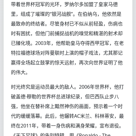
带着世界杯冠军的光环，罗纳尔多加盟了皇家马德
里，组成了璀璨的“银河战舰”。在伯纳乌，他依然是
最致命的终结者。尽管身材已不似从前轻盈，伤病也
时有困扰，但他门前捕捉战机的嗅觉和精湛的射术却
已臻化境。2003年，他帮助皇马夺得西甲冠军，在老
特拉福德球场对阵曼联时上演的帽子戏法，尤其那记
赢得全场起立鼓掌的惊天远射，再次向世界证明了他
的伟大。
时光终究是运动员最大的敌人。2006年世界杯，他打
破盖德·穆勒的世界杯总进球纪录，但巴西队止步八
强，他坐在替补席上黯然神伤的画面，预示着一个时
代的缓缓落幕。此后，他辗转AC米兰、科林蒂安，最
终在2011年，带着一身伤病和满身荣耀，宣布退役。
《天下足球》的告别特辑，用《Ronaldo - The