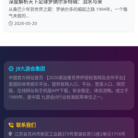
深度解析天下足球罗纳尔多特辑：泪水与荣
从桑巴少年到世界之巅：罗纳尔多的崛起之路 1994年，一个稚
气未脱的...
2026-05-20
J9九游会集团
中国官方网站首页 【2026美加墨世界杯授权官网及合作平台】
是国际体育娱乐平台，提供官网入口、平台、登录入口、网页
版、在线网址和手机版APP下载，安全稳定，体验流畅。成立于
1989年，是中国 九游会J9行业标准起草单位之一。
联系我们
江苏省苏州市新区工业路373号翠湖名苑12座2单元1716号