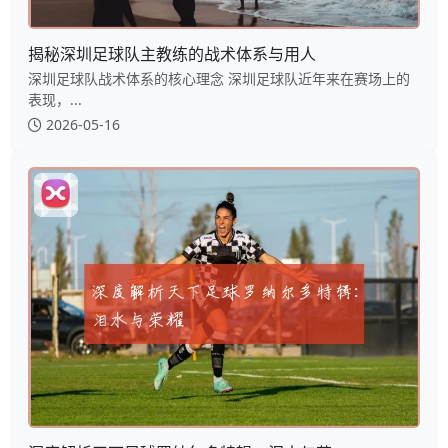
揭秘深圳足球队主教练的战术体系与用人
深圳足球队战术体系的核心理念 深圳足球队近年来在赛场上的
表现，...
2026-05-16