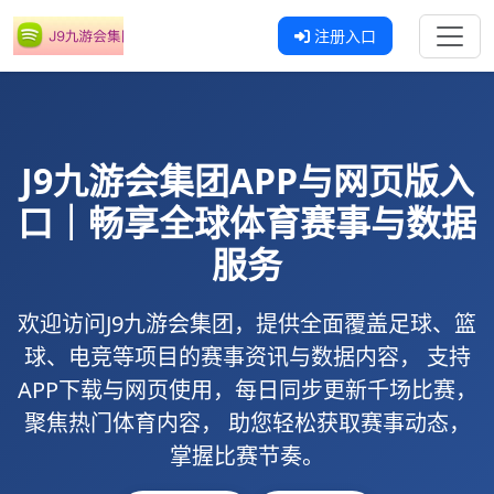
注册入口
J9九游会集团
APP与网页版入
口｜畅享全球体育赛事与数据
服务
欢迎访问
J9九游会集团
，提供全面覆盖足球、篮
球、电竞等项目的赛事资讯与数据内容， 支持
APP下载
与
网页使用
，每日同步更新千场比赛，
聚焦热门体育内容， 助您轻松获取赛事动态，
掌握比赛节奏。