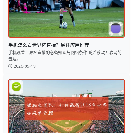
手机怎么看世界杯直播？最佳应用推荐
手机观看世界杯直播的必备知识与网络条件 随着移动互联网的
普及，...
2026-05-19