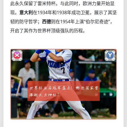
此永久保留了雷米特杯。与此同时，欧洲力量开始显
现。
意大利
在1934年和1938年成功卫冕，展示了其坚
韧的防守哲学；
西德
则在1954年上演“伯尔尼奇迹”，
开启了其作为世界杯顶级强队的历程。