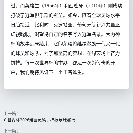
过，而英格兰（1966年）和西班牙（2010年）则成功
打破了冠军俱乐部的壁垒。如今，随着全球足球水平
日趋接近，比利时、克罗地亚、葡萄牙等新兴力量正
虎视眈眈，渴望将自己的名字写入冠军名录。大力神
杯的故事远未结束，它的荣耀将继续激励一代又一代
的球员和球队，为了那至高的梦想，在绿茵场上奋力
拼搏。每一次世界杯的举办，都是一次新传奇的开
启，我们期待见证下一个王者诞生。
上一篇：
世界杯2026绘画灵感：捕捉足球赛场…
下一篇：