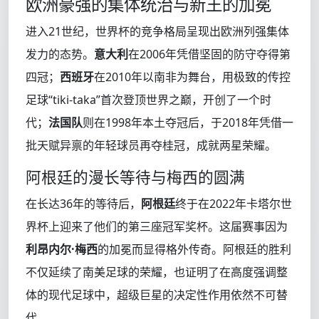
欧洲豪强的集体统治与新王的加冕
进入21世纪，世界杯的竞争格局呈现出欧洲列强集体
发力的态势。
意大利
在2006年凭借坚固的防守夺得第
四冠；
西班牙
在2010年以南非为舞台，用极致的传控
足球“tiki-taka”首次登顶世界之巅，开创了一个时
代；
法国队
则在1998年本土夺冠后，于2018年凭借一
批天赋异禀的年轻球员再夺桂冠，成就两星荣耀。
阿根廷的漫长等待与梅西的圆满
在长达36年的等待后，
阿根廷
终于在2022年卡塔尔世
界杯上迎来了他们的第三座冠军奖杯。这届赛事因为
利昂内尔·梅西
的加冕而显得格外传奇。阿根廷的胜利
不仅延续了南美足球的荣耀，也证明了在高度强调整
体的现代足球中，超级巨星的决定性作用依然不可替
代。